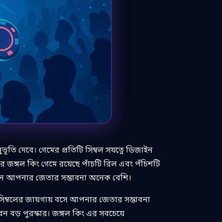
ভূতি দেবে। গেমের প্রতিটি সিম্বল সযত্নে ডিজাইন
এর জঙ্গল কিং গেমে রয়েছে পাঁচটি রিল এবং পঁচিশটি
 মানে আপনার জেতার সম্ভাবনা অনেক বেশি।
য সিম্বলের জায়গায় বসে আপনার জেতার সম্ভাবনা
ন বড় পুরস্কার। জঙ্গল কিং এর সবচেয়ে