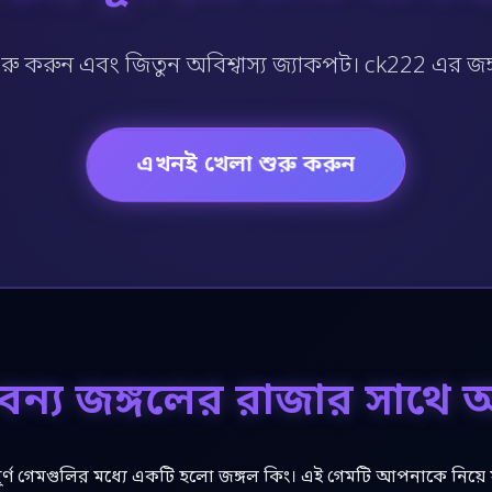
া শুরু করুন এবং জিতুন অবিশ্বাস্য জ্যাকপট। ck222 এর 
এখনই খেলা শুরু করুন
 বন্য জঙ্গলের রাজার সাথে 
নাপূর্ণ গেমগুলির মধ্যে একটি হলো জঙ্গল কিং। এই গেমটি আপনাকে নিয়ে