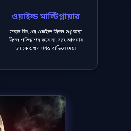
ওয়াইল্ড মাল্টিপ্লায়ার
জঙ্গল কিং এর ওয়াইল্ড সিম্বল শুধু অন্য
সিম্বল প্রতিস্থাপন করে না, বরং আপনার
জয়কে ৫ গুণ পর্যন্ত বাড়িয়ে দেয়।