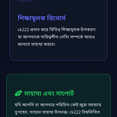
শিক্ষামূলক রিসোর্স
ck222 প্রদান করে বিভিন্ন শিক্ষামূলক উপকরণ
যা আপনাকে দায়িত্বশীল গেমিং সম্পর্কে আরও
জানতে সাহায্য করবে।
সাহায্য এবং সাপোর্ট
যদি আপনি বা আপনার পরিচিত কেউ জুয়া সমস্যায়
ভুগছেন, তাহলে সাহায্য উপলব্ধ। ck222 নিম্নলিখিত