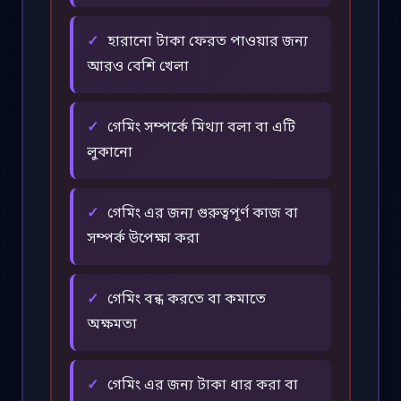
হারানো টাকা ফেরত পাওয়ার জন্য
আরও বেশি খেলা
গেমিং সম্পর্কে মিথ্যা বলা বা এটি
লুকানো
গেমিং এর জন্য গুরুত্বপূর্ণ কাজ বা
সম্পর্ক উপেক্ষা করা
গেমিং বন্ধ করতে বা কমাতে
অক্ষমতা
গেমিং এর জন্য টাকা ধার করা বা