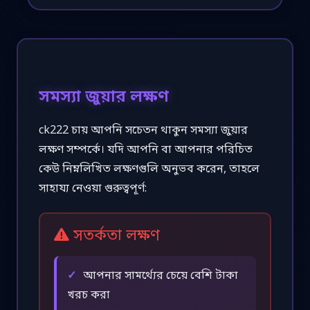
সমস্যা জুয়ার লক্ষণ
ck222 চায় আপনি সচেতন থাকুন সমস্যা জুয়ার
লক্ষণ সম্পর্কে। যদি আপনি বা আপনার পরিচিত
কেউ নিম্নলিখিত লক্ষণগুলি অনুভব করেন, তাহলে
সাহায্য নেওয়া গুরুত্বপূর্ণ:
সতর্কতা লক্ষণ
আপনার সামর্থ্যের চেয়ে বেশি টাকা
খরচ করা