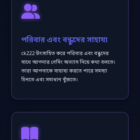
পরিবার এবং বন্ধুদের সাহায্য
ck222 উৎসাহিত করে পরিবার এবং বন্ধুদের
সাথে আপনার গেমিং অভ্যাস নিয়ে কথা বলতে।
তারা আপনাকে সাহায্য করতে পারে সমস্যা
চিনতে এবং সমাধান খুঁজতে।