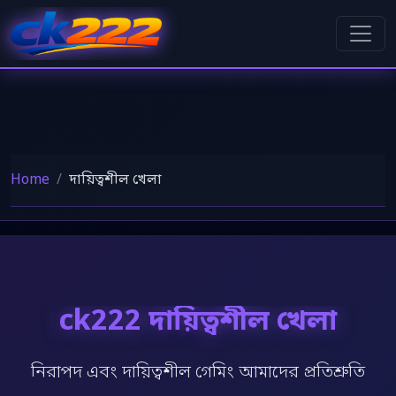
Home
দায়িত্বশীল খেলা
ck222 দায়িত্বশীল খেলা
নিরাপদ এবং দায়িত্বশীল গেমিং আমাদের প্রতিশ্রুতি