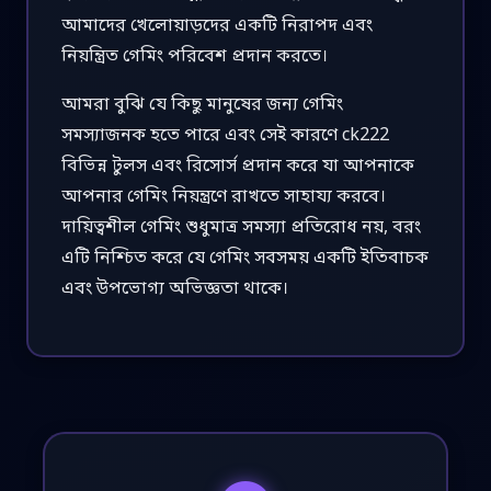
আমাদের খেলোয়াড়দের একটি নিরাপদ এবং
নিয়ন্ত্রিত গেমিং পরিবেশ প্রদান করতে।
আমরা বুঝি যে কিছু মানুষের জন্য গেমিং
সমস্যাজনক হতে পারে এবং সেই কারণে ck222
বিভিন্ন টুলস এবং রিসোর্স প্রদান করে যা আপনাকে
আপনার গেমিং নিয়ন্ত্রণে রাখতে সাহায্য করবে।
দায়িত্বশীল গেমিং শুধুমাত্র সমস্যা প্রতিরোধ নয়, বরং
এটি নিশ্চিত করে যে গেমিং সবসময় একটি ইতিবাচক
এবং উপভোগ্য অভিজ্ঞতা থাকে।