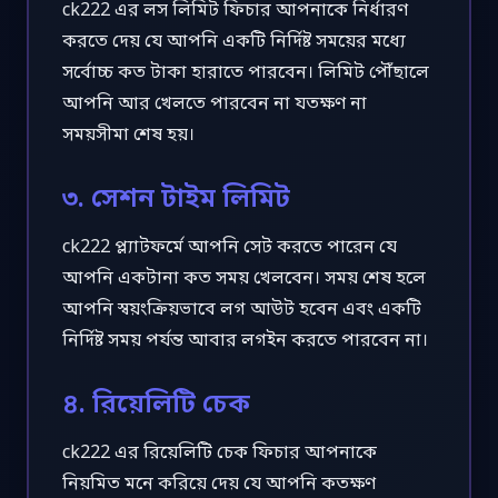
ck222 এর লস লিমিট ফিচার আপনাকে নির্ধারণ
করতে দেয় যে আপনি একটি নির্দিষ্ট সময়ের মধ্যে
সর্বোচ্চ কত টাকা হারাতে পারবেন। লিমিট পৌঁছালে
আপনি আর খেলতে পারবেন না যতক্ষণ না
সময়সীমা শেষ হয়।
৩. সেশন টাইম লিমিট
ck222 প্ল্যাটফর্মে আপনি সেট করতে পারেন যে
আপনি একটানা কত সময় খেলবেন। সময় শেষ হলে
আপনি স্বয়ংক্রিয়ভাবে লগ আউট হবেন এবং একটি
নির্দিষ্ট সময় পর্যন্ত আবার লগইন করতে পারবেন না।
৪. রিয়েলিটি চেক
ck222 এর রিয়েলিটি চেক ফিচার আপনাকে
নিয়মিত মনে করিয়ে দেয় যে আপনি কতক্ষণ